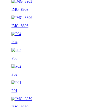
IMG_8903
IMG_8896
P04
P03
P02
P01
IMG_8859