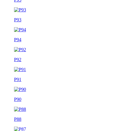
P93
P94
P92
P91
P90
P88