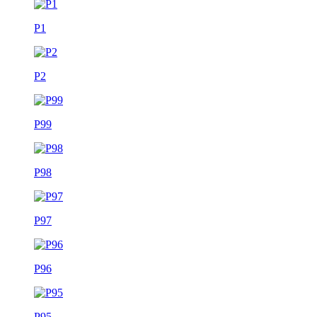
P1
P2
P99
P98
P97
P96
P95