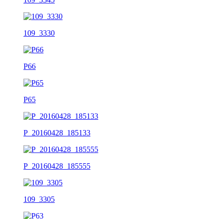
109_3330
P66
P65
P_20160428_185133
P_20160428_185555
109_3305