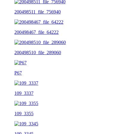
200498511_file_756940
200498467_file_64222
200498510_file_289060
P67
109_3337
109_3355
109_3345