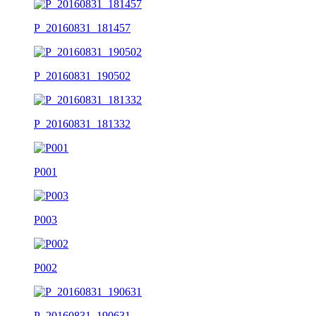
P_20160831_181457
P_20160831_190502
P_20160831_181332
P001
P003
P002
P_20160831_190631