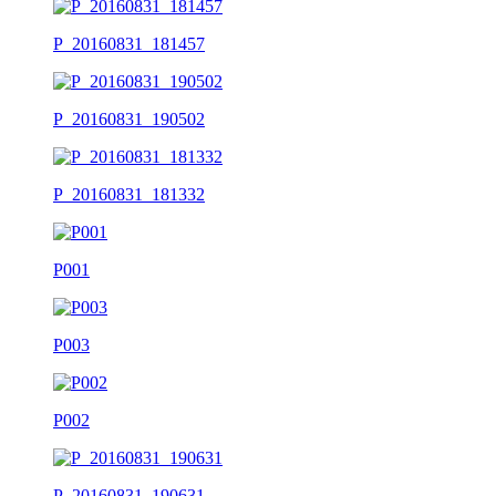
P_20160831_181457
P_20160831_190502
P_20160831_181332
P001
P003
P002
P_20160831_190631