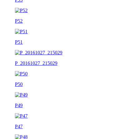
P52
P51
P_20161027_215029
P50
P49
P47