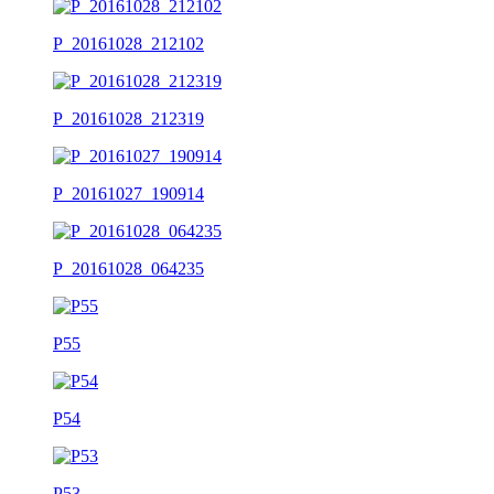
P_20161028_212102
P_20161028_212319
P_20161027_190914
P_20161028_064235
P55
P54
P53