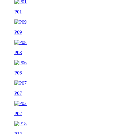
P01
P09
P08
P06
P07
P02
P18