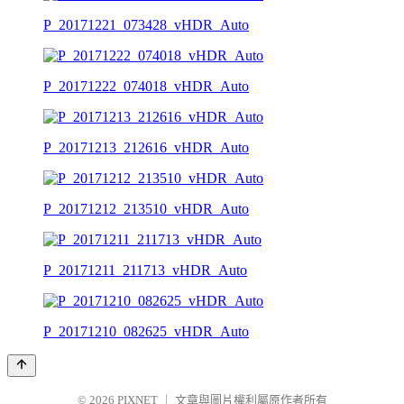
P_20171221_073428_vHDR_Auto
P_20171222_074018_vHDR_Auto
P_20171213_212616_vHDR_Auto
P_20171212_213510_vHDR_Auto
P_20171211_211713_vHDR_Auto
P_20171210_082625_vHDR_Auto
© 2026
PIXNET
｜
文章與圖片權利屬原作者所有