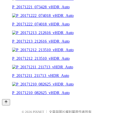
P_20171221_073428_vHDR_Auto
P_20171222_074018_vHDR_Auto
P_20171213_212616_vHDR_Auto
P_20171212_213510_vHDR_Auto
P_20171211_211713_vHDR_Auto
P_20171210_082625_vHDR_Auto
© 2026
PIXNET
｜
文章與圖片權利屬原作者所有