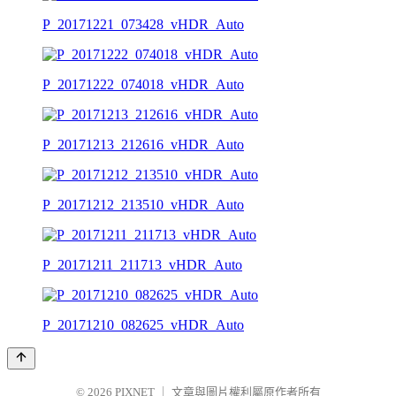
P_20171221_073428_vHDR_Auto
P_20171222_074018_vHDR_Auto
P_20171213_212616_vHDR_Auto
P_20171212_213510_vHDR_Auto
P_20171211_211713_vHDR_Auto
P_20171210_082625_vHDR_Auto
© 2026
PIXNET
｜
文章與圖片權利屬原作者所有