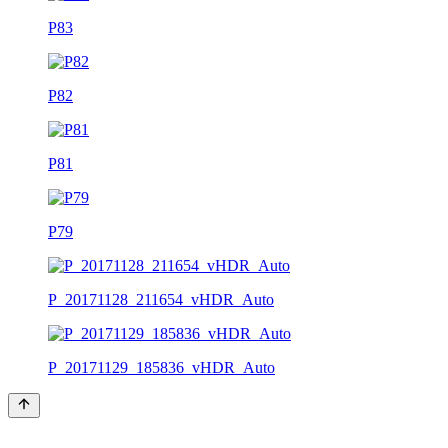
P83
P82
P81
P79
P_20171128_211654_vHDR_Auto
P_20171129_185836_vHDR_Auto