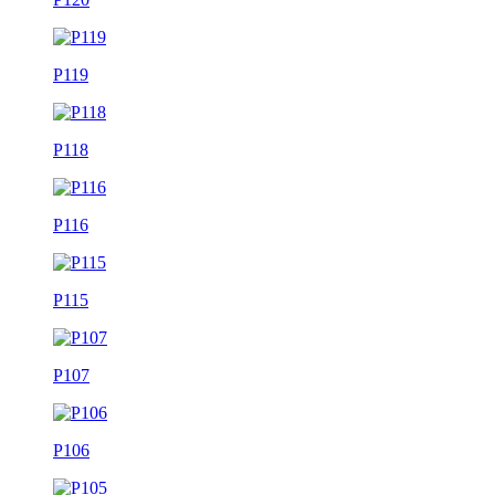
P119
P118
P116
P115
P107
P106