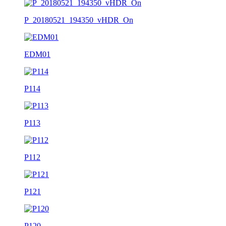
P_20180521_194350_vHDR_On
EDM01
P114
P113
P112
P121
P120