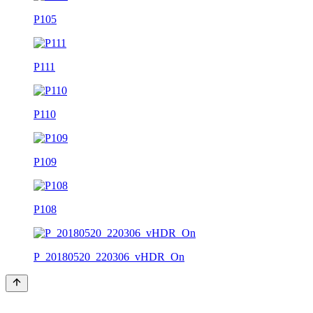
P105
P111
P110
P109
P108
P_20180520_220306_vHDR_On