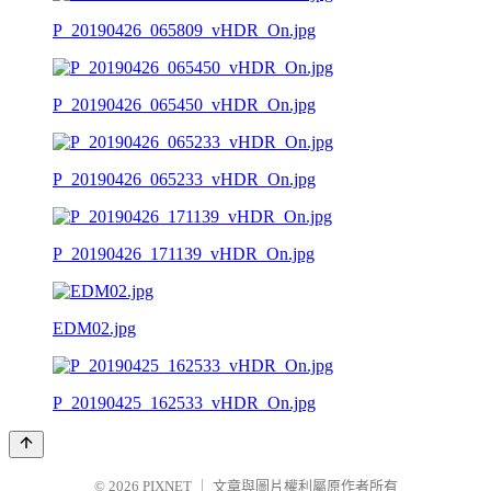
P_20190426_065809_vHDR_On.jpg
P_20190426_065450_vHDR_On.jpg
P_20190426_065233_vHDR_On.jpg
P_20190426_171139_vHDR_On.jpg
EDM02.jpg
P_20190425_162533_vHDR_On.jpg
© 2026
PIXNET
｜
文章與圖片權利屬原作者所有