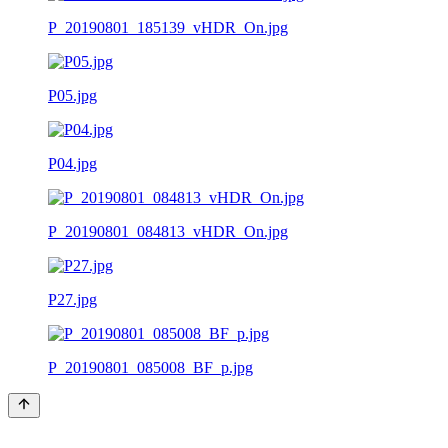
P_20190801_185139_vHDR_On.jpg
P05.jpg
P04.jpg
P_20190801_084813_vHDR_On.jpg
P27.jpg
P_20190801_085008_BF_p.jpg