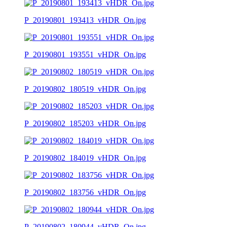
P_20190801_193413_vHDR_On.jpg
P_20190801_193551_vHDR_On.jpg
P_20190802_180519_vHDR_On.jpg
P_20190802_185203_vHDR_On.jpg
P_20190802_184019_vHDR_On.jpg
P_20190802_183756_vHDR_On.jpg
P_20190802_180944_vHDR_On.jpg