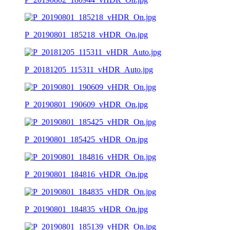
P_20190801_185218_vHDR_On.jpg
P_20181205_115311_vHDR_Auto.jpg
P_20190801_190609_vHDR_On.jpg
P_20190801_185425_vHDR_On.jpg
P_20190801_184816_vHDR_On.jpg
P_20190801_184835_vHDR_On.jpg