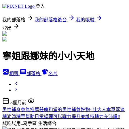
登入
我的部落格
我的部落格後台
我的帳號
登出
寧姐跟娜妹的小小天地
相簿
部落格
名片
8個月前
男性補身養氣推薦莊廣和堂的男性補養好物~壯大人本草萃滴
精滴滴精華幫助日常調理可以戰力提升並維持精力充沛喔!!
試吃試用..寫手區
生活綜合