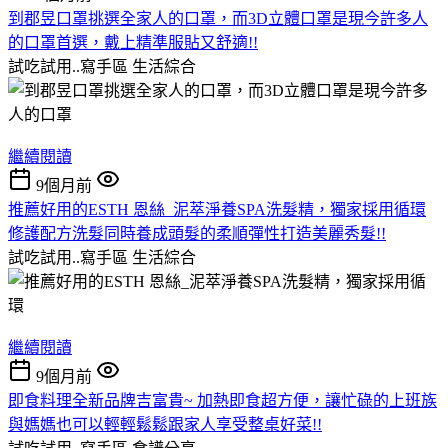
到郡昱口罩挑選全家人的口罩，而3D立體口罩是現今許多人
的口罩首選，戴上精準服貼又舒適!!
試吃試用..寫手區
生活綜合
繼續閱讀
9個月前
推薦好用的ESTH 恩絲_泥萃淨養SPA洗髮精，獨家採用循環
修護配方洗髮同時養成頭髮的柔順彈性打造美麗秀髮!!
試吃試用..寫手區
生活綜合
繼續閱讀
9個月前
即食料理全新品牌吉富貴~ 加熱即食超方便，讓忙碌的上班族
與媽媽也可以輕輕鬆鬆跟家人享受整桌好菜!!