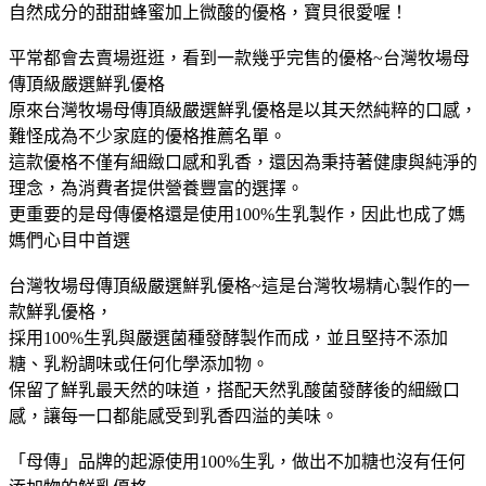
自然成分的甜甜蜂蜜加上微酸的優格，寶貝很愛喔！
平常都會去賣場逛逛，看到一款幾乎完售的優格~台灣牧場母
傳頂級嚴選鮮乳優格
原來台灣牧場母傳頂級嚴選鮮乳優格是以其天然純粹的口感，
難怪成為不少家庭的優格推薦名單。
這款優格不僅有細緻口感和乳香，還因為秉持著健康與純淨的
理念，為消費者提供營養豐富的選擇。
更重要的是母傳優格還是使用100%生乳製作，因此也成了媽
媽們心目中首選
台灣牧場母傳頂級嚴選鮮乳優格~這是台灣牧場精心製作的一
款鮮乳優格，
採用100%生乳與嚴選菌種發酵製作而成，並且堅持不添加
糖、乳粉調味或任何化學添加物。
保留了鮮乳最天然的味道，搭配天然乳酸菌發酵後的細緻口
感，讓每一口都能感受到乳香四溢的美味。
「母傳」品牌的起源使用100%生乳，做出不加糖也沒有任何