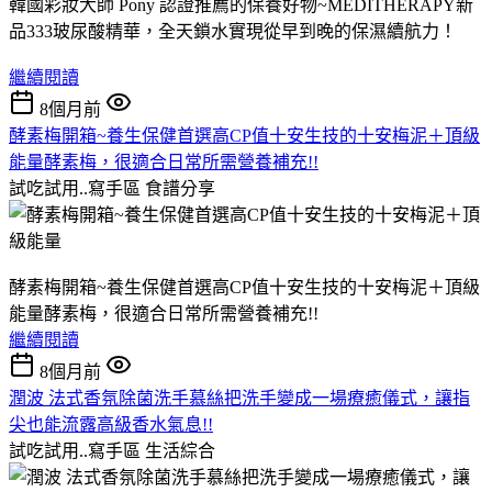
韓國彩妝大師 Pony 認證推薦的保養好物~MEDITHERAPY新
品333玻尿酸精華，全天鎖水實現從早到晚的保濕續航力！
繼續閱讀
8個月前
酵素梅開箱~養生保健首選高CP值十安生技的十安梅泥＋頂級
能量酵素梅，很適合日常所需營養補充!!
試吃試用..寫手區
食譜分享
酵素梅開箱~養生保健首選高CP值十安生技的十安梅泥＋頂級
能量酵素梅，很適合日常所需營養補充!!
繼續閱讀
8個月前
潤波 法式香氛除菌洗手慕絲把洗手變成一場療癒儀式，讓指
尖也能流露高級香水氣息!!
試吃試用..寫手區
生活綜合