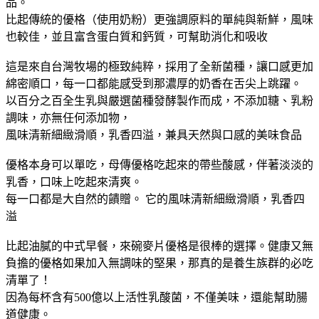
品。
比起傳統的優格（使用奶粉）更強調原料的單純與新鮮，風味
也較佳，並且富含蛋白質和鈣質，可幫助消化和吸收
這是來自台灣牧場的極致純粹，採用了全新菌種，讓口感更加
綿密順口，每一口都能感受到那濃厚的奶香在舌尖上跳躍。
以百分之百全生乳與嚴選菌種發酵製作而成，不添加糖、乳粉
調味，亦無任何添加物，
風味清新細緻滑順，乳香四溢，兼具天然與口感的美味食品
優格本身可以單吃，母傳優格吃起來的帶些酸感，伴著淡淡的
乳香，口味上吃起來清爽。
每一口都是大自然的饋贈。 它的風味清新細緻滑順，乳香四
溢
比起油膩的中式早餐，來碗麥片優格是很棒的選擇。健康又無
負擔的優格如果加入無調味的堅果，那真的是養生族群的必吃
清單了！
因為每杯含有500億以上活性乳酸菌，不僅美味，還能幫助腸
道健康。