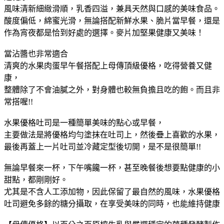
風味清新細緻滑順，乳香四溢，兼具天然與口感的美味食品。
酸度偏低，綿蜜光滑，無論搭配新鮮水果、脆片當早餐，還是
作為宵夜都是恰到好處的選擇。麥片加堅果健康又美味！
當沾醬也非常適合
清爽的水果肉蛋早午餐搭配上母傳頂級優格，吃得營養又健
康，
整體除了不會油膩之外，對身體也較無負擔且吃的飽。而且非
常搭喔!!
水果優格吐司是一種簡單美味的點心或早餐，
主要做法是將優格均勻塗抹在吐司上，然後疊上喜歡的水果，
最後再蓋上一片吐司並冷藏定型後切開，是不是很簡單!!
無論早餐來一杯，下午嘴饞一杯，甚至晚餐後想要點健康的小
甜點，都剛剛好。
尤其是不含人工添加物，因此保留了最自然的風味，水果優格
吐司避免多餘的糖分攝取，在享受美味的同時，也能維持健康