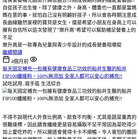
成長營養補充品樂升高很適合作為成長期的高鈣機能營養品!!
自從孩子出生後，除了健康之外，身高、體重也一直都是當媽
媽在意的事，就怕自己沒有照顧好孩子，所以會各時期注意成
長曲線雖然家裡的寶貝是女生，還是希望小朋友在身高上可以
擁有自信所以這次發現了"樂升高"希望可以幫助補足營養上的
不足
樂升高是一款專為兒童與青少年設計的成長營養咀嚼錠
繼續閱讀
4個月前
每天固定補充一包擁有健康食品三功效的船井生醫的船井
FIP100纖維粉，100%無添加 全家人都可以安心的補充!!
試吃試用..寫手區
生活綜合
每天固定補充一包擁有健康食品三功效的船井生醫的船井
FIP100纖維粉，100%無添加 全家人都可以安心的補充!!
不得不說現代人外食比例高、飲食不均衡，尤其是蔬菜量真的
很難達標，因此膳食纖維更是容易攝取不足平常因為菜吃得少
加上愛吃炸的，所以腸道會覺得卡卡不順暢，令人害怕的膽固