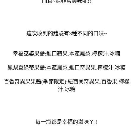
而且~還非常美味呢!!
這次收到的體驗有3種不同的口味~
幸福巫婆果醬:進口蘋果.本產鳳梨.檸檬汁.冰糖
鳳梨夏綠蒂果醬:本產鳳梨.進口奇異果.檸檬汁.冰糖
百香奇異果果醬(季節限定):紐西蘭奇異果.百香果.檸檬
汁.冰糖
每一瓶都是幸福的滋味ㄚ!!