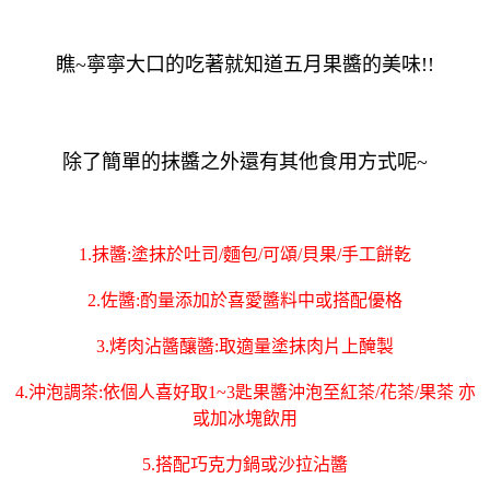
瞧~寧寧大口的吃著就知道五月果醬的美味!!
除了簡單的抹醬之外還有其他食用方式呢~
1.抹醬:塗抹於吐司/麵包/可頌/貝果/手工餅乾
2.佐醬:酌量添加於喜愛醬料中或搭配優格
3.烤肉沾醬釀醬:取適量塗抹肉片上醃製
4.沖泡調茶:依個人喜好取1~3匙果醬沖泡至紅茶/花茶/果茶 亦
或加冰塊飲用
5.搭配巧克力鍋或沙拉沾醬