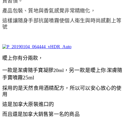
質習慣。
產品包裝、質地與香氣感覺非常精緻化，
這樣讓隨身手部抗菌噴霧使個人衛生與時尚感劃上等
號
曖上你有分兩款，
另一款是
一款是
潔膚隨手寶凝膠
20ml，
曖上你
潔膚隨
-
25ml
手寶噴霧
採用的是天然食用酒精配方，所以可以安心放心的使
用
這是加拿大原裝進口的
而且還是
加拿大銷售第一名的商品