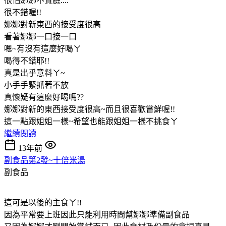
很怕娜娜不賞臉....
很不錯喔!!
娜娜對新東西的接受度很高
看著娜娜一口接一口
嗯~有沒有這麼好喝ㄚ
喝得不錯耶!!
真是出乎意料ㄚ~
小手手緊抓著不放
真懷疑有這麼好喝嗎??
娜娜對新的東西接受度很高~而且很喜歡嘗鮮喔!!
這一點跟姐姐一樣~希望也能跟姐姐一樣不挑食ㄚ
繼續閱讀
13年前
副食品第2發~十倍米湯
副食品
這可是以後的主食ㄚ!!
因為平常要上班因此只能利用時間幫娜娜準備副食品