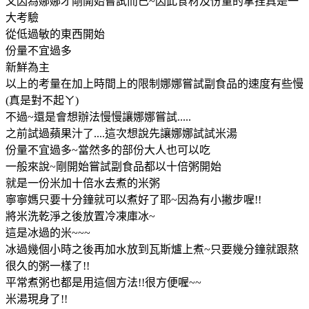
又因為娜娜才剛開始嘗試而已~因此食材及份量的拿捏真是一
大考驗
從低過敏的東西開始
份量不宜過多
新鮮為主
以上的考量在加上時間上的限制娜娜嘗試副食品的速度有些慢
(真是對不起ㄚ)
不過~還是會想辦法慢慢讓娜娜嘗試.....
之前試過蘋果汁了....這次想說先讓娜娜試試米湯
份量不宜過多~當然多的部份大人也可以吃
一般來說~剛開始嘗試副食品都以十倍粥開始
就是一份米加十倍水去煮的米粥
寧寧媽只要十分鐘就可以煮好了耶~因為有小撇步喔!!
將米洗乾淨之後放置冷凍庫冰~
這是冰過的米~~~
冰過幾個小時之後再加水放到瓦斯爐上煮~只要幾分鐘就跟熬
很久的粥一樣了!!
平常煮粥也都是用這個方法!!很方便喔~~
米湯現身了!!