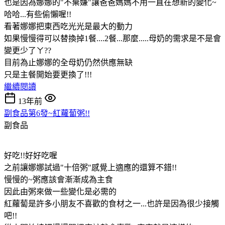
也是因為娜娜的"不棄嫌"讓爸爸媽媽不用一直在想新的變化~
哈哈...有些偷懶喔!!
看著娜娜把東西吃光光是最大的動力
如果慢慢得可以替換掉1餐....2餐...那麼.....母奶的需求是不是會
變更少了ㄚ??
目前為止娜娜的全母奶仍然供應無缺
只是主餐開始要更換了!!!
繼續閱讀
13年前
副食品第6發~紅蘿蔔粥!!
副食品
好吃!!好好吃喔
之前讓娜娜試過"十倍粥"感覺上適應的還算不錯!!
慢慢的~粥應該會漸漸成為主食
因此由粥來做一些變化是必需的
紅蘿蔔是許多小朋友不喜歡的食材之一...也許是因為很少接觸
吧!!