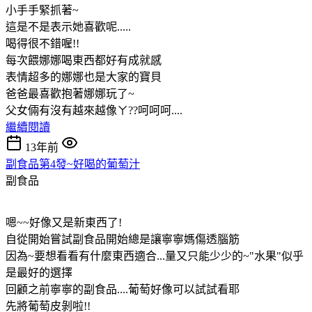
小手手緊抓著~
這是不是表示她喜歡呢.....
喝得很不錯喔!!
每次餵娜娜喝東西都好有成就感
表情超多的娜娜也是大家的寶貝
爸爸最喜歡抱著娜娜玩了~
父女倆有沒有越來越像ㄚ??呵呵呵....
繼續閱讀
13年前
副食品第4發~好喝的葡萄汁
副食品
嗯~~好像又是新東西了!
自從開始嘗試副食品開始總是讓寧寧媽傷透腦筋
因為~要想看看有什麼東西適合...量又只能少少的~"水果"似乎
是最好的選擇
回顧之前寧寧的副食品....葡萄好像可以試試看耶
先將葡萄皮剝啦!!