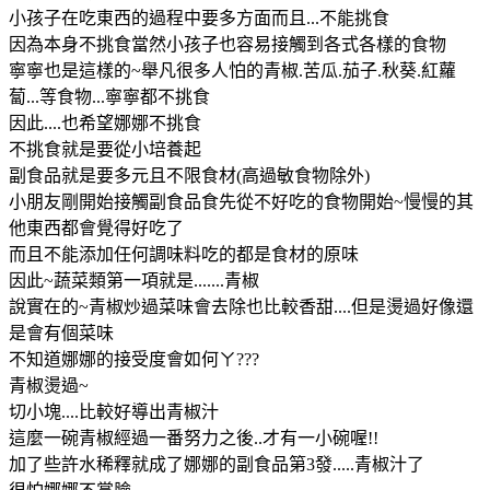
小孩子在吃東西的過程中要多方面而且...不能挑食
因為本身不挑食當然小孩子也容易接觸到各式各樣的食物
寧寧也是這樣的~舉凡很多人怕的青椒.苦瓜.茄子.秋葵.紅蘿
蔔...等食物...寧寧都不挑食
因此....也希望娜娜不挑食
不挑食就是要從小培養起
副食品就是要多元且不限食材(高過敏食物除外)
小朋友剛開始接觸副食品食先從不好吃的食物開始~慢慢的其
他東西都會覺得好吃了
而且不能添加任何調味料吃的都是食材的原味
因此~蔬菜類第一項就是.......青椒
說實在的~青椒炒過菜味會去除也比較香甜....但是燙過好像還
是會有個菜味
不知道娜娜的接受度會如何ㄚ???
青椒燙過~
切小塊....比較好導出青椒汁
這麼一碗青椒經過一番努力之後..才有一小碗喔!!
加了些許水稀釋就成了娜娜的副食品第3發.....青椒汁了