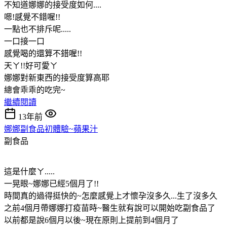
不知道娜娜的接受度如何....
嗯!感覺不錯喔!!
一點也不排斥呢.....
一口接一口
感覺喝的還算不錯喔!!
天ㄚ!!好可愛ㄚ
娜娜對新東西的接受度算高耶
總會乖乖的吃完~
繼續閱讀
13年前
娜娜副食品初體驗~蘋果汁
副食品
這是什麼ㄚ.....
一晃眼~娜娜已經5個月了!!
時間真的過得挺快的~怎麼感覺上才懷孕沒多久...生了沒多久
之前4個月帶娜娜打疫苗時~醫生就有說可以開始吃副食品了
以前都是說6個月以後~現在原則上提前到4個月了