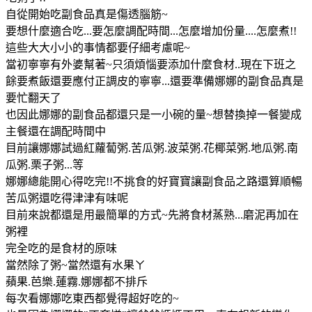
自從開始吃副食品真是傷透腦筋~
要想什麼適合吃...要怎麼調配時間...怎麼增加份量....怎麼煮!!
這些大大小小的事情都要仔細考慮呢~
當初寧寧有外婆幫著~只須煩惱要添加什麼食材..現在下班之
餘要煮飯還要應付正調皮的寧寧...還要準備娜娜的副食品真是
要忙翻天了
也因此娜娜的副食品都還只是一小碗的量~想替換掉一餐變成
主餐還在調配時間中
目前讓娜娜試過紅蘿蔔粥.苦瓜粥.波菜粥.花椰菜粥.地瓜粥.南
瓜粥.栗子粥...等
娜娜總能開心得吃完!!不挑食的好寶寶讓副食品之路還算順暢
苦瓜粥還吃得津津有味呢
目前來說都還是用最簡單的方式~先將食材蒸熟...磨泥再加在
粥裡
完全吃的是食材的原味
當然除了粥~當然還有水果ㄚ
蘋果.芭樂.蓮霧.娜娜都不排斥
每次看娜娜吃東西都覺得超好吃的~