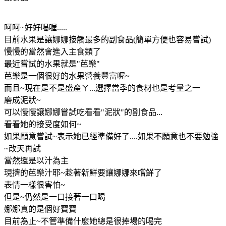
呵呵~好好喝喔.....
目前水果是讓娜娜接觸最多的副食品(簡單方便也容易嘗試)
慢慢的當然會進入主食類了
最近嘗試的水果就是"芭樂"
芭樂是一個很好的水果營養豐富喔~
而且~現在是不是盛產ㄚ...選擇當季的食材也是考量之一
磨成泥狀~
可以慢慢讓娜娜嘗試吃看看"泥狀"的副食品...
看看她的接受度如何~
如果願意嘗試~表示她已經準備好了....如果不願意也不要勉強
~改天再試
當然還是以汁為主
現擠的芭樂汁耶~趁著新鮮要讓娜娜來嚐鮮了
表情一樣很害怕~
但是~仍然是一口接著一口喝
娜娜真的是個好寶寶
目前為止~不管準備什麼她總是很捧場的喝完