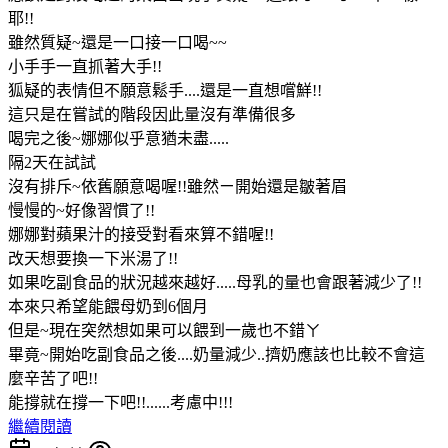
耶!!
雖然質疑~還是一口接一口喝~~
小手手一直抓著大手!!
狐疑的表情但不願意鬆手....還是一直想嚐鮮!!
這只是在嘗試的階段因此量沒有準備很多
喝完之後~娜娜似乎意猶未盡.....
隔2天在試試
沒有排斥~依舊願意喝喔!!雖然ㄧ開始還是皺著眉
慢慢的~好像習慣了!!
娜娜對蘋果汁的接受對看來算不錯喔!!
改天想要換一下米湯了!!
如果吃副食品的狀況越來越好.....母乳的量也會跟著減少了!!
本來只希望能餵母奶到6個月
但是~現在突然想如果可以餵到一歲也不錯ㄚ
畢竟~開始吃副食品之後....奶量減少..擠奶應該也比較不會這
麼辛苦了吧!!
能撐就在撐一下吧!!......考慮中!!!
繼續閱讀