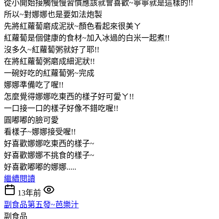
從小開始接觸慢慢習慣應該就會喜歡~寧寧就是這樣的!!
所以~對娜娜也是要如法炮製
先將紅蘿蔔磨成泥狀~顏色看起來很美ㄚ
紅蘿蔔是個健康的食材~加入冰過的白米一起煮!!
沒多久~紅蘿蔔粥就好了耶!!
在將紅蘿蔔粥磨成細泥狀!!
一碗好吃的紅蘿蔔粥~完成
娜娜準備吃了喔!!
怎麼覺得娜娜吃東西的樣子好可愛ㄚ!!
一口接一口的樣子好像不錯吃喔!!
圓嘟嘟的臉可愛
看樣子~娜娜接受喔!!
好喜歡娜娜吃東西的樣子~
好喜歡娜娜不挑食的樣子~
好喜歡嘟嘟的娜娜.....
繼續閱讀
13年前
副食品第五發~芭樂汁
副食品