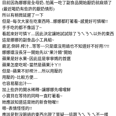
目前因為娜娜是全母奶..怕萬一吃了副食品開始厭奶就麻煩了
(最近喝奶有些許的厭奶情形)
所以有稍微延遲了一下
但是~每次大家在吃東西時...娜娜都盯著看~感覺好可憐喔!!
手手吃的都不像話了~
看起來好可憐ㄚ....因此決定讓她試試除了ㄋㄟㄋㄟ以外的東西
這是娜娜的副食品小工具組~
磨泥.倒碎.榨汁...等等~~只是還沒用過也不知道好不好用??!!
娜娜還沒長牙一開始先以"果汁類"開始
蘋果是好水果~因此這是寧寧媽的首選
蘋果怎麼吃呢~當然是蘋果汁ㄚ!!
但是~蘋果不好榨汁....所以用壓的
用壓的~比較方便....
也容易壓出汁~~
加上些許的開水稀釋~讓娜娜先嚐嚐鮮
小寶貝在等待的同時一直盯著看~
她應該知道這是她的新食物喔!!
嗯~表情怪怪的!!
應該是對沒喝過的東西出現了質疑~~這跟ㄋㄟ ㄋ ㄟ不一樣