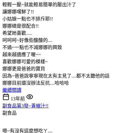
輕輕一壓~就能輕易簡單的壓出汁了
讓娜娜嚐鮮了!!
小姑娘一點也不排斥耶!!
娜娜總是很配合!!
希望她喜歡.....
呵呵呵~好像些酸酸的....
不過~一點也不減娜娜的興致
越來越適應了喔~~
喜歡娜娜可愛的模樣~
娜娜更是爸爸的寶貝
因為~爸爸說寧寧現在太有主見了....都不太聽他的話
娜娜目前還沒辦法反抗....哈哈哈
繼續閱讀
13年前
副食品第3發~青椒汁!!
副食品
嗯~有沒有這麼想吃ㄚ....